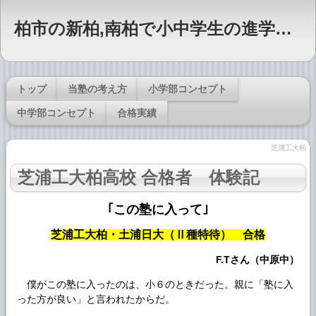
柏市の新柏,南柏で小中学生の進学塾をお探しならFuture Staff Produceまで
トップ
当塾の考え方
小学部コンセプト
中学部コンセプト
合格実績
芝浦工大柏
芝浦工大柏
高校 合格者 体験記
｢この塾に入って｣
芝浦工大柏・土浦日大（Ⅱ種特待） 合格
F.Tさん（中原中）
僕がこの塾に入ったのは、小６のときだった。親に「塾に入
った方が良い」と言われたからだ。